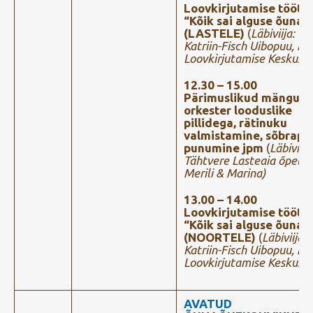
Loovkirjutamise töötu
“Kõik sai alguse õunas
(LASTELE)
(
Läbiviija:
Katriin-Fisch Uibopuu, M
Loovkirjutamise Keskus)
12.30 – 15.00
Pärimuslikud mängud,
orkester looduslike
pillidega, rätinuku
valmistamine, sõbrapa
punumine jpm
(
Läbiviija
Tähtvere Lasteaia õpetaj
Merili & Marina)
13.00 – 14.00
Loovkirjutamise töötu
“Kõik sai alguse õunas
(NOORTELE)
(
Läbiviija:
Katriin-Fisch Uibopuu, M
Loovkirjutamise Keskus)
AVATUD