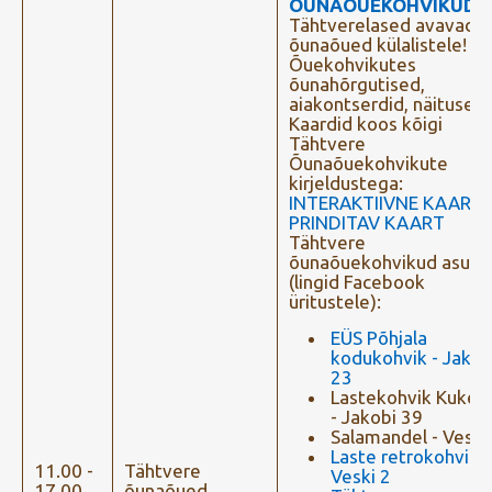
ÕUNAÕUEKOHVIKUD
.
Tähtverelased avavad 
õunaõued külalistele!
Õuekohvikutes
õunahõrgutised,
aiakontserdid, näitused
Kaardid koos kõigi
Tähtvere
Õunaõuekohvikute
kirjeldustega:
INTERAKTIIVNE KAART
PRINDITAV KAART
Tähtvere
õunaõuekohvikud asuva
(lingid Facebook
üritustele):
EÜS Põhjala
kodukohvik - Jakob
23
Lastekohvik Kukerp
- Jakobi 39
Salamandel - Veski
Laste retrokohvik -
11.00 -
Tähtvere
Veski 2
17.00
õunaõued