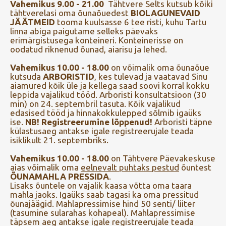
Vahemikus 9.00 - 21.00
Tähtvere Selts kutsub kõiki
tähtverelasi oma õunaõuedest
BIOLAGUNEVAID
JÄÄTMEID
tooma kuulsasse 6 tee risti, kuhu Tartu
linna abiga paigutame selleks päevaks
erimärgistusega konteineri. Konteinerisse on
oodatud riknenud õunad, aiarisu ja lehed.
Vahemikus 10.00 - 18.00
on võimalik oma õunaõue
kutsuda
ARBORISTID
, kes tulevad ja vaatavad Sinu
aiamured kõik üle ja kellega saad soovi korral kokku
leppida vajalikud tööd. Arboristi konsultatsioon (30
min) on 24. septembril tasuta. Kõik vajalikud
edasised tööd ja hinnakokkulepped sõlmib igaüks
ise.
NB! Registreerumine lõppenud!
Arboristi täpne
külastusaeg antakse igale registreerujale teada
isiklikult 21. septembriks.
Vahemikus 10.00 - 18.00
on Tähtvere Päevakeskuse
aias võimalik oma
eelnevalt puhtaks pestud
õuntest
ÕUNAMAHLA PRESSIDA
.
Lisaks õuntele on vajalik kaasa võtta oma taara
mahla jaoks. Igaüks saab tagasi ka oma pressitud
õunajäägid. Mahlapressimise hind 50 senti/ liiter
(tasumine sularahas kohapeal). Mahlapressimise
täpsem aeg antakse igale registreerujale teada