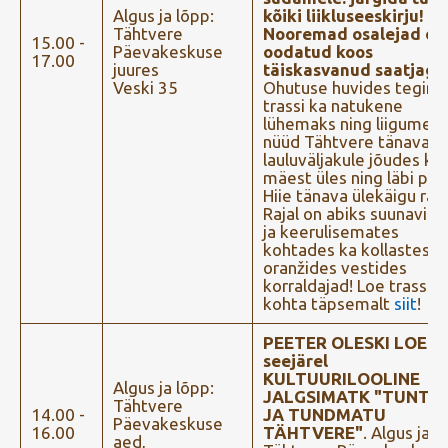
Algus ja lõpp:
kõiki liikluseeskirju!
Tähtvere
Nooremad osalejad on
15.00 -
Päevakeskuse
oodatud koos
17.00
juures
täiskasvanud saatjaga
Veski 35
Ohutuse huvides tegim
trassi ka natukene
lühemaks ning liigume
nüüd Tähtvere tänavalt
lauluväljakule jõudes ko
mäest üles ning läbi par
Hiie tänava ülekäigu raja
Rajal on abiks suunaviid
ja keerulisemates
kohtades ka kollastes-
oranžides vestides
korraldajad! Loe trassi
kohta täpsemalt
siit
!
PEETER OLESKI LOENG
seejärel
KULTUURILOOLINE
Algus ja lõpp:
JALGSIMATK "TUNTU
Tähtvere
14.00 -
JA TUNDMATU
Päevakeskuse
16.00
TÄHTVERE"
. Algus ja l
aed,