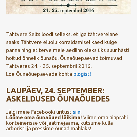
Tähtvere Selts loodi selleks, et iga tähtverelane
saaks Tähtvere eluolu korraldamisel käed külge
panna ning et terve meie aedlinn oleks üks suur hästi
hoitud õnnelik õunaõu. Õunaõuepäevad toimuvad
Tähtveres 24. - 25. septembril 2016.
Loe Õunaõuepäevade kohta
blogist!
LAUPÄEV, 24. SEPTEMBER:
ASKELDUSED ÕUNAÕUEDES
Jälgi meie Facebooki üritust
siin
!
Lööme oma õunaõued läikima!
Viime oma aiaprahi
konteinerisse või jäätmejaama, kutsume külla
arboristi ja pressime õunad mahlaks!