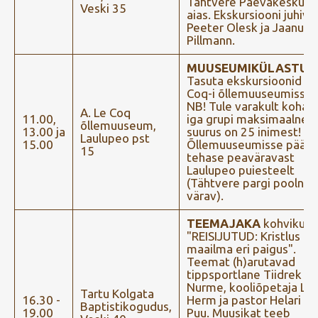
Tähtvere Päevakeskuse
Veski 35
aias. Ekskursiooni juhiva
Peeter Olesk ja Jaanus
Pillmann.
MUUSEUMIKÜLASTUS
.
Tasuta ekskursioonid A.
Coq-i õllemuuseumisse.
NB! Tule varakult kohale
A. Le Coq
11.00,
iga grupi maksimaalne
õllemuuseum,
13.00 ja
suurus on 25 inimest!
Laulupeo pst
15.00
Õllemuuseumisse pääs
15
tehase peaväravast
Laulupeo puiesteelt
(Tähtvere pargi poolne
värav).
TEEMAJAKA
kohvikuõh
"REISIJUTUD: Kristlus
maailma eri paigus".
Teemat (h)arutavad
tippsportlane Tiidrek
Nurme, kooliõpetaja Lau
Tartu Kolgata
16.30 -
Herm ja pastor Helari
Baptistikogudus,
19.00
Puu. Muusikat teeb