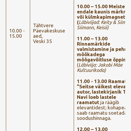
10.00 – 15.00 Meisterd
endale kaunis märkmi
või külmkapimagnet
(
Läbiviijad: Keity & Siim
Tähtvere
Siimann, Keisii)
10.00 -
Päevakeskuse
15.00
aed,
11.00 – 13.00
Veski 35
Rinnamärkide
valmistamine ja pehm
mõõkadega
mõõgavõitluse õppimi
(
Läbiviija: Jakobi Mäe
Kultuurikoda)
11.00 - 13.00
Raamatu
"Seitse väikest elevant
autor, lastekirjanik Tia
Navi loeb lastele
raamatut
ja räägib
elevantidest; kohapeal
saab raamatu soetada
soodushinnaga.
12.00 – 13.00