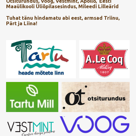
Otsiturundus
,
Voog, Vestmint, Apollo, Eesti
Maaülikooli Üliõpilasesindus, Mileedi Lilleärid
Tuhat tänu hindamatu abi eest, armsad Triinu,
Pärt ja Liina!