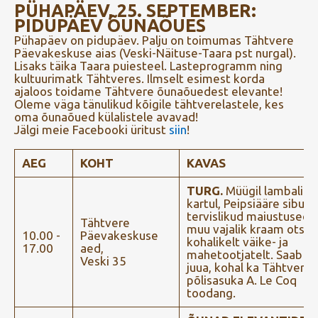
PÜHAPÄEV, 25. SEPTEMBER:
PIDUPÄEV ÕUNAÕUES
Pühapäev on pidupäev. Palju on toimumas Tähtvere
Päevakeskuse aias (Veski-Näituse-Taara pst nurgal).
Lisaks täika Taara puiesteel. Lasteprogramm ning
kultuurimatk Tähtveres. Ilmselt esimest korda
ajaloos toidame Tähtvere õunaõuedest elevante!
Oleme väga tänulikud kõigile tähtverelastele, kes
oma õunaõued külalistele avavad!
Jälgi meie Facebooki üritust
siin
!
AEG
KOHT
KAVAS
TURG.
Müügil lambaliha
kartul, Peipsiääre sibul,
tervislikud maiustused j
Tähtvere
muu vajalik kraam otse
10.00 -
Päevakeskuse
kohalikelt väike- ja
17.00
aed,
mahetootjatelt. Saab sü
Veski 35
juua, kohal ka Tähtvere
põlisasuka A. Le Coq
toodang.