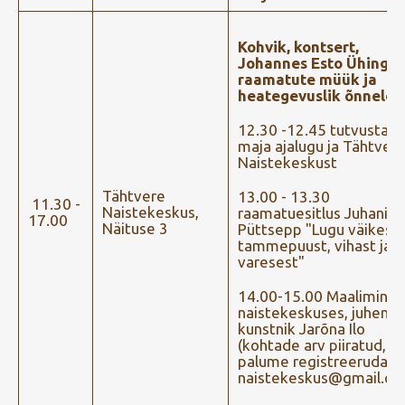
Kohvik, kontsert,
Johannes Esto Ühingu
raamatute müük ja
heategevuslik õnneloo
12.30 -12.45 tutvustam
maja ajalugu ja Tähtver
Naistekeskust
Tähtvere
13.00 - 13.30
11.30 -
Naistekeskus,
raamatuesitlus Juhani
17.00
Näituse 3
Püttsepp "Lugu väikese
tammepuust, vihast ja
varesest"
14.00-15.00 Maalimine
naistekeskuses, juhend
kunstnik Jarõna Ilo
(kohtade arv piiratud,
palume registreeruda si
naistekeskus@gmail.co