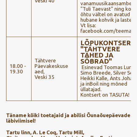
Veski 40
vanamuusikaansambel
"Tuli Taevast" ning kogu
õhtu vältel on avatud
hubane kohvik ja lasteho
Vt lisa:
facebook.com/teemaja
LÕPUKONTSERT
"TÄHTVERE
TÄHED JA
SÕBRAD"
Tähtvere
18.00 -
Päevakeskuse
Esinevad Toomas Lunge
19.30
aed,
Simo Breede, Silver Sep
Veski 35
Heikki Kalle, Ants Johan
ja inBoil ning mõned
üllatajad.
Kontsert on TASUTA!
Täname kõiki toetajaid ja abilisi Õunaõuepäevade
läbiviimisel!
Tartu linn,
A. Le Coq
, Tartu Mill,