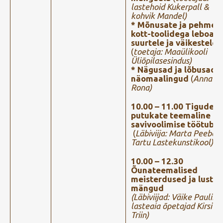
lastehoid Kukerpall &
kohvik Mandel)
* Mõnusate ja pehmet
kott-toolidega leboala
suurtele ja väikestele
(
toetaja:
Maaülikooli
Üliõpilasesindus)
* Nägusad ja lõbusad
näomaalingud
(
Anna ja
Rona)
10.00 – 11.00 Tigude j
putukate teemaline
savivoolimise töötuba
(
Läbiviija: Marta Peebo,
Tartu Lastekunstikool)
10.00 – 12.30
Õunateemalised
meisterdused ja lusta
mängud
(Läbiviijad: Väike Pauline
lasteaia õpetajad Kirsi &
Triin)