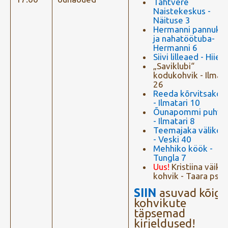
Tähtvere
Naistekeskus -
Näituse 3
Hermanni pannuka
ja nahatöötuba-
Hermanni 6
Siivi lilleaed - Hiie 
„Saviklubi“
kodukohvik - Ilmata
26
Reeda kõrvitsakoh
- Ilmatari 10
Õunapommi puhve
- Ilmatari 8
Teemajaka välikoh
- Veski 40
Mehhiko köök -
Tungla 7
Uus!
Kristiina väike
kohvik - Taara pst 
SIIN
asuvad kõigi
kohvikute
täpsemad
kirjeldused!