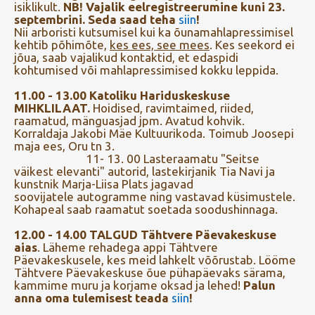
isiklikult.
NB! Vajalik eelregistreerumine kuni 23.
septembrini. Seda saad teha
siin
!
Nii arboristi kutsumisel kui ka õunamahlapressimisel
kehtib põhimõte,
kes ees, see mees
. Kes seekord ei
jõua, saab vajalikud kontaktid, et edaspidi
kohtumised või mahlapressimised kokku leppida.
11.00 - 13.00 Katoliku Hariduskeskuse
MIHKLILAAT
.
Hoidised, ravimtaimed, riided,
raamatud, mänguasjad jpm. Avatud kohvik.
Korraldaja Jakobi Mäe Kultuurikoda. Toimub Joosepi
maja ees, Oru tn 3.
11- 13. 00 Lasteraamatu "Seitse
väikest elevanti" autorid, lastekirjanik Tia Navi ja
kunstnik Marja-Liisa Plats jagavad
soovijatele autogramme ning vastavad küsimustele.
Kohapeal saab raamatut soetada soodushinnaga.
12.00 - 14.00 TALGUD Tähtvere Päevakeskuse
aias
. Läheme rehadega appi Tähtvere
Päevakeskusele, kes meid lahkelt võõrustab. Lööme
Tähtvere Päevakeskuse õue pühapäevaks särama,
kammime muru ja korjame oksad ja lehed!
Palun
anna oma tulemisest teada
siin
!