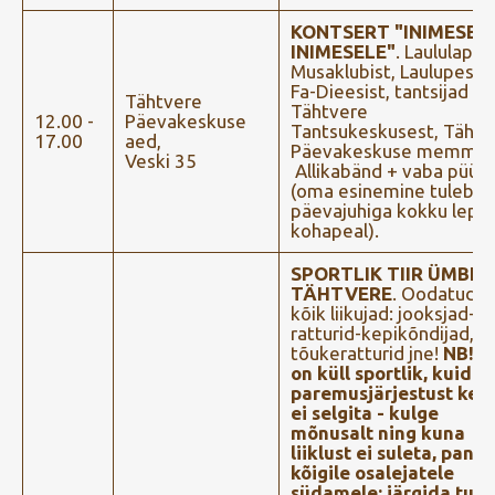
KONTSERT "INIMESEL
INIMESELE"
. Laululaps
Musaklubist, Laulupesast
Fa-Dieesist, tantsijad
Tähtvere
Tähtvere
12.00 -
Päevakeskuse
Tantsukeskusest, Tähtv
17.00
aed,
Päevakeskuse memmed
Veski 35
Allikabänd + vaba püün
(oma esinemine tuleb
päevajuhiga kokku lepp
kohapeal).
SPORTLIK TIIR ÜMBER
TÄHTVERE
. Oodatud o
kõik liikujad: jooksjad-
ratturid-kepikõndijad,
tõukeratturid jne!
NB! ti
on küll sportlik, kuid
paremusjärjestust kee
ei selgita - kulge
mõnusalt ning kuna
liiklust ei suleta, pan
kõigile osalejatele
südamele: järgida tule