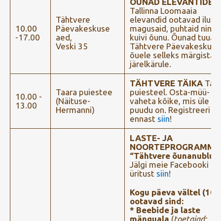
ÕUNAD ELEVANTIDELE
Tallinna Loomaaia
Tähtvere
elevandid ootavad ilusai
10.00
Päevakeskuse
magusaid, puhtaid ning
-17.00
aed,
kuivi õunu. Õunad tuua
Veski 35
Tähtvere Päevakeskuse
õuele selleks märgistat
järelkärule.
TÄHTVERE TÄIKA
Taa
Taara puiestee
puiesteel. Osta-müü-
10.00 -
(Näituse-
vaheta kõike, mis üle võ
13.00
Hermanni)
puudu on. Registreeri
ennast
siin
!
LASTE- JA
NOORTEPROGRAMM
“Tähtvere õunanublud
Jälgi meie Facebooki
üritust
siin
!
Kogu päeva vältel (10-
ootavad sind:
* Beebide ja laste
mänguala
(
toetajad: