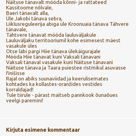
Näituse tänavalt mööda kõnni- ja rattateed
Kassitoome nõlvale,
Baeri tänavalt alla,
Üle Jakobi tänava sebra,
Liiklusreguleerija abiga üle Kroonuaia tänava Tähvere
tänavale,
Tähtvere tänavat mööda lauluväljakule
Lauluväljaku territooriumil kohe esimesest mäest
vasakule üles
Otse läbi pargi Hiie tänava ülekäigurajale
Mööda Hiie tänavat kuni Vaksali tänavani
Vaksali tänaval vasakule kuni Näituse tänavani
Näituse tänava ja Taara puiestee ristmikul asuvasse
finišisse
Rajal on abiks suunaviidad ja keerulisemates
kohtades ka kollastes-oranžides vestides
korraldajad!
Tule tiirule - pärast maitseb pannkook õunaõues
veelgi paremini!
Kirjuta esimene kommentaar