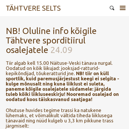
TÄHTVERE SELTS
NB! Oluline info kõigile
Tähtvere sporditiirul
osalejatele
24.09
Tiir algab kell 15.00 Näituse-Veski tänava nurgal.
Oodatud on kõik liikujad: jooksjad-ratturid-
kepikõndijad, tõukeratturid jne.
NB! tiir on küll
sportlik, kuid paremusjärjestust keegi ei selgita -
kulge mõnusalt ning kuna liiklust ei suleta,
paneme kõigile osalejatele südamele: järgida
tuleb kõiki liikluseeskirju! Nooremad osalejad on
oodatud koos täiskasvanud saatjaga!
Ohutuse huvides tegime trassi ka natukene
lühemaks, et võimalikult vältida tiheda liiklusega
tänavaid ning nüüd kulgeb u 3,3 km pikkune trass
järgmiselt: