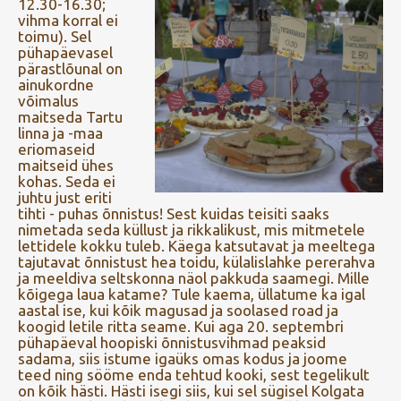
12.30-16.30;
vihma korral ei
toimu). Sel
pühapäevasel
pärastlõunal on
ainukordne
võimalus
maitseda Tartu
linna ja -maa
eriomaseid
maitseid ühes
kohas. Seda ei
juhtu just eriti
tihti - puhas õnnistus! Sest kuidas teisiti saaks
nimetada seda küllust ja rikkalikust, mis mitmetele
lettidele kokku tuleb. Käega katsutavat ja meeltega
tajutavat õnnistust hea toidu, külalislahke pererahva
ja meeldiva seltskonna näol pakkuda saamegi. Mille
kõigega laua katame? Tule kaema, üllatume ka igal
aastal ise, kui kõik magusad ja soolased road ja
koogid letile ritta seame. Kui aga 20. septembri
pühapäeval hoopiski õnnistusvihmad peaksid
sadama, siis istume igaüks omas kodus ja joome
teed ning sööme enda tehtud kooki, sest tegelikult
on kõik hästi. Hästi isegi siis, kui sel sügisel Kolgata