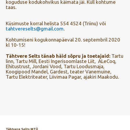
koguduse kodukohvikus käimata jäi. Küll kohtume
taas.
Küsimuste korral helista 554 4524 (Triinu) või
tahtvereselts@gmail.com
.
Kohtumiseni kogukonnapäeval 20. septembril 2020
kl 10-15!
Tähtvere Selts tänab häid sõpru ja toetajaid:
Tartu
linn, Tartu Mill, Eesti Ingerisoomlaste Liit, ALeCoq,
Ehitustrust, Jordani Vood, Tartu Loodusmaja,
Koogipood Mandel, Gardest, teater Vanemuine,
Tartu Elektriteater, Liivimaa Pagar, ajakiri Maakodu.
Tähtvere Selts MTÜ