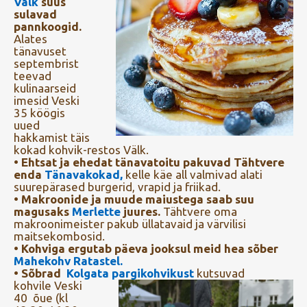
Välk
suus
sulavad
pannkoogid.
Alates
tänavuset
septembrist
teevad
kulinaarseid
imesid Veski
35 köögis
uued
hakkamist täis
kokad kohvik-restos Välk.
• Ehtsat ja ehedat tänavatoitu pakuvad Tähtvere
enda
Tänavakokad,
kelle käe all valmivad alati
suurepärased burgerid, vrapid ja friikad.
• Makroonide ja muude maiustega saab suu
magusaks
Merlette
juures.
Tähtvere oma
makroonimeister pakub üllatavaid ja värvilisi
maitsekombosid.
• Kohviga ergutab päeva jooksul meid hea sõber
Mahekohv Ratastel.
• Sõbrad
Kolgata pargikohvikust
kutsuvad
kohvile Veski
40 õue (kl