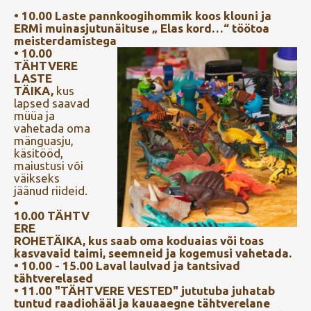
• 10.00 Laste pannkoogihommik koos klouni ja
ERMi muinasjutunäituse „ Elas kord…“ töötoa
meisterdamistega
•
10.00
TÄHTVERE
LASTE
TÄIKA
,
kus
lapsed saavad
müüa ja
vahetada oma
mänguasju,
käsitööd,
maiustusi või
väikseks
jäänud riideid.
•
10.00
TÄHTV
ERE
ROHETÄIKA
,
kus saab oma koduaias või toas
kasvavaid taimi, seemneid ja kogemusi vahetada.
• 10.00 - 15.00 Laval laulvad ja tantsivad
tähtverelased
• 11.00 "TÄHTVERE VESTED" jututuba juhatab
tuntud raadiohääl ja kauaaegne tähtverelane