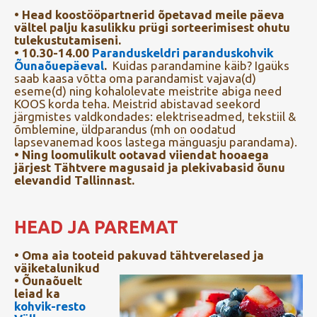
• Head koostööpartnerid õpetavad meile päeva
vältel palju kasulikku prügi sorteerimisest ohutu
tulekustutamiseni.
•
10.30-14.00
Paranduskeldri paranduskohvik
Õunaõuepäeval
.
Kuidas parandamine käib? Igaüks
saab kaasa võtta oma parandamist vajava(d)
eseme(d) ning kohalolevate meistrite abiga need
KOOS korda teha. Meistrid abistavad seekord
järgmistes valdkondades: elektriseadmed, tekstiil &
õmblemine, üldparandus (mh on oodatud
lapsevanemad koos lastega mänguasju parandama).
• Ning loomulikult ootavad viiendat hooaega
järjest Tähtvere magusaid ja plekivabasid õunu
elevandid Tallinnast.
HEAD JA PAREMAT
• Oma aia tooteid pakuvad tähtverelased ja
väiketalunikud
• Õunaõuelt
leiad ka
kohvik-resto