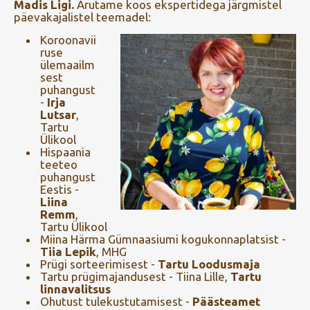
Madis Ligi.
Arutame koos ekspertidega järgmistel
päevakajalistel teemadel:
Koroonavii
ruse
ülemaailm
sest
puhangust
-
Irja
Lutsar
,
Tartu
Ülikool
Hispaania
teeteo
puhangust
Eestis -
Liina
Remm
,
Tartu Ülikool
Miina Härma Gümnaasiumi kogukonnaplatsist -
Tiia Lepik
, MHG
Prügi sorteerimisest -
Tartu Loodusmaja
Tartu prügimajandusest - Tiina Lille,
Tartu
linnavalitsus
Ohutust tulekustutamisest -
Päästeamet