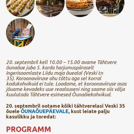
20. septembril kell 10.00 – 15.00 avame Tähtvere
õunaõue juba 5. korda harjumuspäraselt
Ingerisoomlaste Liidu maja õuealal (Veski tn
35).
Koroonaviiruse ohu tõttu aga sel korral
kodukohvikuid ei tule. Loodame, et koroonaviiruse osas
jõuame
kevadeks uue reaalsuseni ning saame siis välja
kuulutada Tähtvere esimesed Õunaõiekohvikud
.
20. septembril ootame kõiki tähtverelasi Veski 35
õuele
ÕUNAÕUEPÄEVALE
, kust leiate palju
kasulikku ja toredat:
PROGRAMM