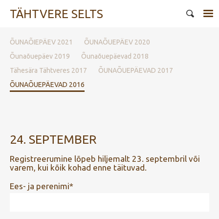
TÄHTVERE SELTS
ÕUNAÕIEPÄEV 2021
ÕUNAÕUEPÄEV 2020
Õunaõuepäev 2019
Õunaõuepäevad 2018
Tähesära Tähtveres 2017
ÕUNAÕUEPÄEVAD 2017
ÕUNAÕUEPÄEVAD 2016
24. SEPTEMBER
Registreerumine lõpeb hiljemalt 23. septembril või
varem, kui kõik kohad enne täituvad.
Ees- ja perenimi