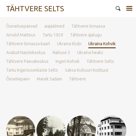
TÄHTVERE SELTS
Õunaõuepäevad
aiajäätmed
Tähtvere linnaosa
Arnold Matteus
Tartu 1929
Tähtvere ajalugu
Tähtvere linnaosa kaart
Ukraina Klubi
Ukraina Kohvik
Avatud Naistekeskus
Näituse 3
Ukraina heaks
Tähtvere Päevakeskus
Ingeri Kohvik
Tähtvere Selts
Tartu Ingerisoomlaste Selts
Saksa Kultuuri Instituut
Õinaõiepäev
Marek Sadam
Tähtvere