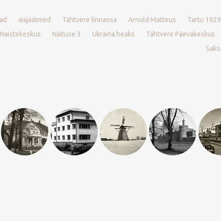
ad
aiajäätmed
Tähtvere linnaosa
Arnold Matteus
Tartu 1929
 Naistekeskus
Näituse 3
Ukraina heaks
Tähtvere Päevakeskus
Saksa