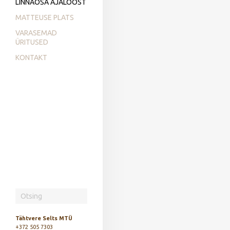
LINNAOSA AJALOOST
MATTEUSE PLATS
VARASEMAD
ÜRITUSED
KONTAKT
Tähtvere Selts MTÜ
+372 505 7303