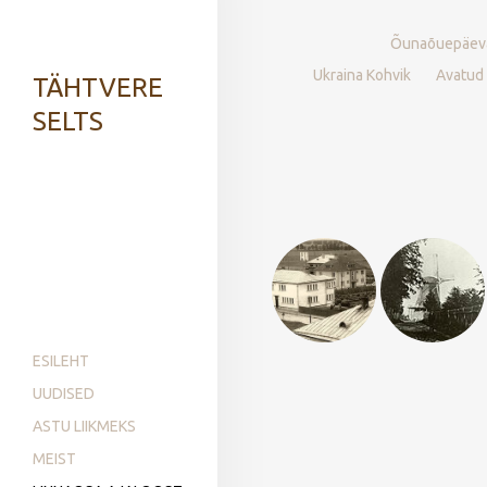
Õunaõuepäev
Ukraina Kohvik
Avatud
TÄHTVERE
SELTS
ESILEHT
UUDISED
ASTU LIIKMEKS
MEIST