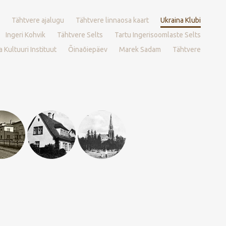
Tähtvere ajalugu
Tähtvere linnaosa kaart
Ukraina Klubi
Ingeri Kohvik
Tähtvere Selts
Tartu Ingerisoomlaste Selts
 Kultuuri Instituut
Õinaõiepäev
Marek Sadam
Tähtvere