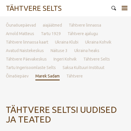
TÄHTVERE SELTS
Õunaõuepäevad
aiajäätmed
Tähtvere linnaosa
Arnold Matteus
Tartu 1929
Tähtvere ajalugu
Tähtvere linnaosa kaart
Ukraina Klubi
Ukraina Kohvik
Avatud Naistekeskus
Näituse 3
Ukraina heaks
Tähtvere Päevakeskus
Ingeri Kohvik
Tähtvere Selts
Tartu Ingerisoomlaste Selts
Saksa Kultuuri Instituut
Õinaõiepäev
Marek Sadam
Tähtvere
TÄHTVERE SELTSI UUDISED
JA TEATED