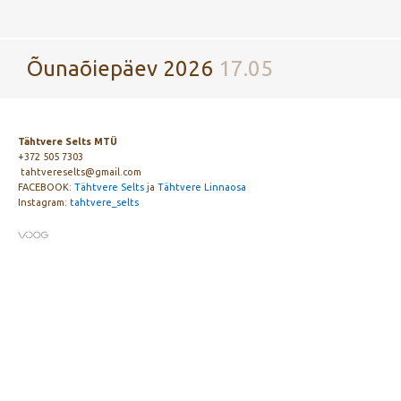
Õunaõiepäev 2026
17.05
Tähtvere Selts MTÜ
+372 505 7303
tahtvereselts@gmail.com
FACEBOOK:
Tähtvere Selts j
a
Tähtvere Linnaosa
Instagram:
tahtvere_selts