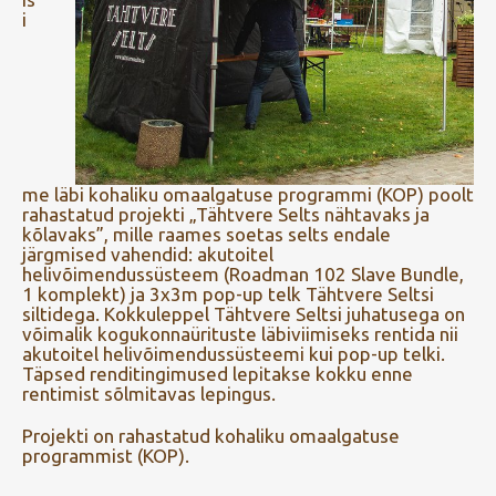
i
me läbi kohaliku omaalgatuse programmi (KOP) poolt
rahastatud projekti „Tähtvere Selts nähtavaks ja
kõlavaks”, mille raames soetas selts endale
järgmised vahendid: akutoitel
helivõimendussüsteem (Roadman 102 Slave Bundle,
1 komplekt) ja 3x3m pop-up telk Tähtvere Seltsi
siltidega. Kokkuleppel Tähtvere Seltsi juhatusega on
võimalik kogukonnaürituste läbiviimiseks rentida nii
akutoitel helivõimendussüsteemi kui pop-up telki.
Täpsed renditingimused lepitakse kokku enne
rentimist sõlmitavas lepingus.
Projekti on rahastatud kohaliku omaalgatuse
programmist (KOP).