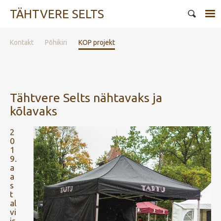
TÄHTVERE SELTS
Kontakt
Põhikiri
KOP projekt
Tähtvere Selts nähtavaks ja
kõlavaks
2
0
1
9.
a
a
s
t
al
vi
is