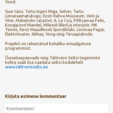
Vood.
Suur tänu: Tartu Ingeri Maja, Selver, Tartu
Linnaraamatukogu, Eesti Rahva Muuseum, Vein ja
Vine, Mahekohv ratastel, A. Le Coq, Põltsamaa Felix,
Koogipood Mandel, Mileedi lilled ja interjöör, MK
Tennis, Eesti Maaülikooli Spordiklubi, Liivimaa Pagar,
Elektriteater, Ahhaa, Voog ning Teraapiakoda.
Projekti on rahastatud kohaliku omaalgatuse
programmist.
Õunaõuepäevade ning Tähtvere Seltsi tegemiste
kohta saab lisa vaadata seltsi kodulehelt
www.tähtvereselts.ee
Kirjuta esimene kommentaar