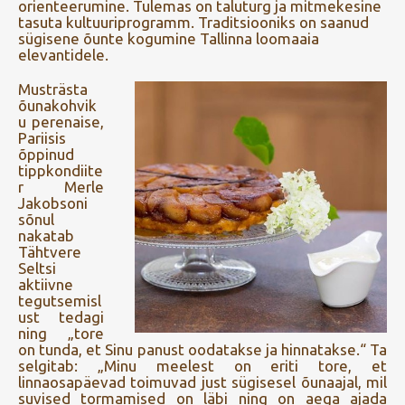
orienteerumine. Tulemas on taluturg ja mitmekesine
tasuta kultuuriprogramm. Traditsiooniks on saanud
sügisene õunte kogumine Tallinna loomaaia
elevantidele.
Musträsta
õunakohvik
u perenaise,
Pariisis
õppinud
tippkondiite
r Merle
Jakobsoni
sõnul
nakatab
Tähtvere
Seltsi
aktiivne
tegutsemisl
ust tedagi
ning „tore
on tunda, et Sinu panust oodatakse ja hinnatakse.“ Ta
selgitab: „Minu meelest on eriti tore, et
linnaosapäevad toimuvad just sügisesel õunaajal, mil
suvised tormamised on läbi ning on aega ajada