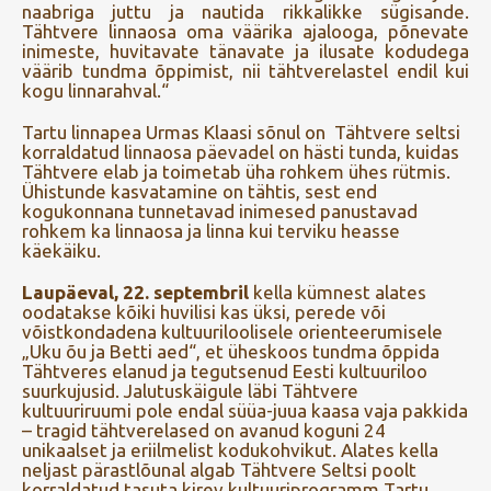
naabriga juttu ja nautida rikkalikke sügisande.
Tähtvere linnaosa oma väärika ajalooga, põnevate
inimeste, huvitavate tänavate ja ilusate kodudega
väärib tundma õppimist, nii tähtverelastel endil kui
kogu linnarahval.“
Tartu linnapea Urmas Klaasi sõnul on Tähtvere seltsi
korraldatud linnaosa päevadel on hästi tunda, kuidas
Tähtvere elab ja toimetab üha rohkem ühes rütmis.
Ühistunde kasvatamine on tähtis, sest end
kogukonnana tunnetavad inimesed panustavad
rohkem ka linnaosa ja linna kui terviku heasse
käekäiku.
Laupäeval, 22. septembril
kella kümnest alates
oodatakse kõiki huvilisi kas üksi, perede või
võistkondadena kultuuriloolisele orienteerumisele
„Uku õu ja Betti aed“, et üheskoos tundma õppida
Tähtveres elanud ja tegutsenud Eesti kultuuriloo
suurkujusid. Jalutuskäigule läbi Tähtvere
kultuuriruumi pole endal süüa-juua kaasa vaja pakkida
– tragid tähtverelased on avanud koguni 24
unikaalset ja eriilmelist kodukohvikut. Alates kella
neljast pärastlõunal algab Tähtvere Seltsi poolt
korraldatud tasuta kirev kultuuriprogramm Tartu