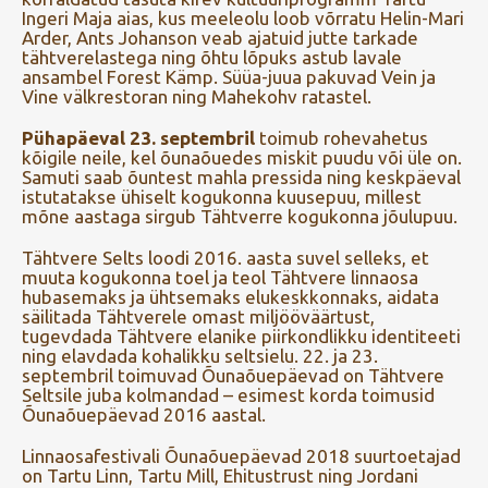
Ingeri Maja aias, kus meeleolu loob võrratu Helin-Mari
Arder, Ants Johanson veab ajatuid jutte tarkade
tähtverelastega ning õhtu lõpuks astub lavale
ansambel Forest Kämp. Süüa-juua pakuvad Vein ja
Vine välkrestoran ning Mahekohv ratastel.
Pühapäeval 23. septembril
toimub rohevahetus
kõigile neile, kel õunaõuedes miskit puudu või üle on.
Samuti saab õuntest mahla pressida ning keskpäeval
istutatakse ühiselt kogukonna kuusepuu, millest
mõne aastaga sirgub Tähtverre kogukonna jõulupuu.
Tähtvere Selts loodi 2016. aasta suvel selleks, et
muuta kogukonna toel ja teol Tähtvere linnaosa
hubasemaks ja ühtsemaks elukeskkonnaks, aidata
säilitada Tähtverele omast miljööväärtust,
tugevdada Tähtvere elanike piirkondlikku identiteeti
ning elavdada kohalikku seltsielu. 22. ja 23.
septembril toimuvad Õunaõuepäevad on Tähtvere
Seltsile juba kolmandad – esimest korda toimusid
Õunaõuepäevad 2016 aastal.
Linnaosafestivali Õunaõuepäevad 2018 suurtoetajad
on Tartu Linn, Tartu Mill, Ehitustrust ning Jordani