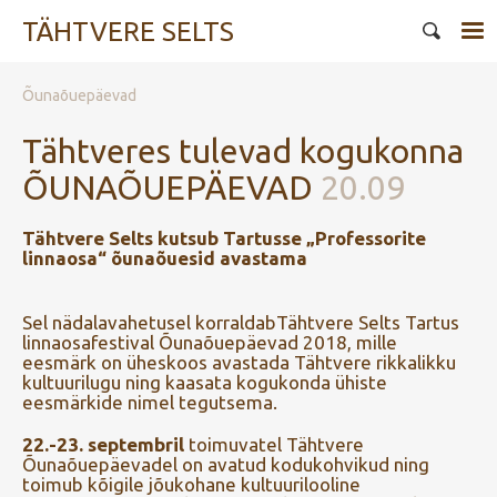
TÄHTVERE SELTS
Õunaõuepäevad
Tähtveres tulevad kogukonna
ÕUNAÕUEPÄEVAD
20.09
Tähtvere Selts kutsub Tartusse „Professorite
linnaosa“ õunaõuesid avastama
Sel nädalavahetusel korraldabTähtvere Selts Tartus
linnaosafestival Õunaõuepäevad 2018, mille
eesmärk on üheskoos avastada Tähtvere rikkalikku
kultuurilugu ning kaasata kogukonda ühiste
eesmärkide nimel tegutsema.
22.-23. septembril
toimuvatel Tähtvere
Õunaõuepäevadel on avatud kodukohvikud ning
toimub kõigile jõukohane kultuurilooline