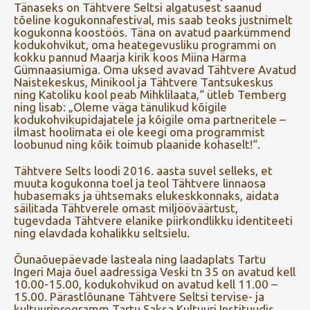
Tänaseks on Tähtvere Seltsi algatusest saanud
tõeline kogukonnafestival, mis saab teoks justnimelt
kogukonna koostöös. Täna on avatud paarkümmend
kodukohvikut, oma heategevusliku programmi on
kokku pannud Maarja kirik koos Miina Härma
Gümnaasiumiga. Oma uksed avavad Tähtvere Avatud
Naistekeskus, Minikool ja Tähtvere Tantsukeskus
ning Katoliku kool peab Mihklilaata,“ ütleb Temberg
ning lisab: „Oleme väga tänulikud kõigile
kodukohvikupidajatele ja kõigile oma partneritele –
ilmast hoolimata ei ole keegi oma programmist
loobunud ning kõik toimub plaanide kohaselt!“.
Tähtvere Selts loodi 2016. aasta suvel selleks, et
muuta kogukonna toel ja teol Tähtvere linnaosa
hubasemaks ja ühtsemaks elukeskkonnaks, aidata
säilitada Tähtverele omast miljööväärtust,
tugevdada Tähtvere elanike piirkondlikku identiteeti
ning elavdada kohalikku seltsielu.
Õunaõuepäevade lasteala ning laadaplats Tartu
Ingeri Maja õuel aadressiga Veski tn 35 on avatud kell
10.00-15.00, kodukohvikud on avatud kell 11.00 –
15.00. Pärastlõunane Tähtvere Seltsi tervise- ja
kultuuriprogramm Tartu Saksa Kultuuri Instituudis