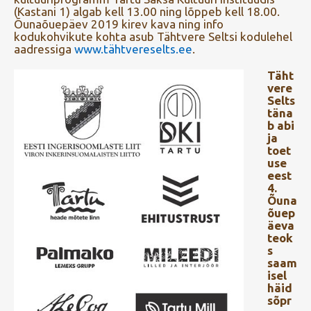
(Kastani 1) algab kell 13.00 ning lõppeb kell 18.00.
Õunaõuepäev 2019 kirev kava ning info
kodukohvikute kohta asub Tähtvere Seltsi kodulehel
aadressiga
www.tähtvereselts.ee
.
Täht
vere
Selts
täna
b abi
ja
toet
use
eest
4.
Õuna
õuep
äeva
teok
s
saam
isel
häid
sõpr