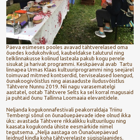
Päeva esimeses pooles avavad tähtverelased oma
õuedes kodukohvikud, kaubeldakse taluturul ning
telklinnakusse kolinud lasteala pakub kogu perele
sisukat ja harivat programmi. Keskpäeval avab Tartu
linnapea Urmas Klaas kultuuriprogrammi ning seejärel
toimuvad mitmed kontserdid, tervisealased loengud,
õunakoogivõistlus ning aiasaaduste iludusvõistlus
Tähtvere Nunnu 2019. Nii nagu varasematelgi
aastatel, ootab Tähtvere Selts ka sel korral magusaid
ja puhtaid õunu Tallinna Loomaaia elevantidele.
Neljanda kogukonnafestivali peakorraldaja Triinu
Tembergi sõnul on õunaõuepäevade idee olnud ikka
üks: avastada Tähtvere rikkalikku kultuurilugu ning
kaasata kogukonda ühiste eesmärkide nimel
tegutsema. „Nelja aastaga on Õunaõuepäevad
leidnud kindla koha tähtverelaste sügisplaanides.