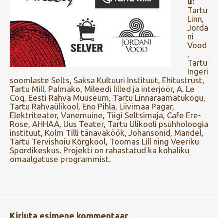
u:
Tartu
Linn,
Jorda
ni
Vood
,
Tartu
Ingeri
soomlaste Selts, Saksa Kultuuri Instituut, Ehitustrust,
Tartu Mill, Palmako, Mileedi lilled ja interjöör, A. Le
Coq, Eesti Rahva Muuseum, Tartu Linnaraamatukogu,
Tartu Rahvaülikool, Eno Pihla, Liivimaa Pagar,
Elektriteater, Vanemuine, Tiigi Seltsimaja, Cafe Ere-
Rose, AHHAA, Uus Teater, Tartu Ülikooli psühholoogia
instituut, Kolm Tilli tänavaköök, Johansonid, Mandel,
Tartu Tervishoiu Kõrgkool, Toomas Lill ning Veeriku
Spordikeskus. Projekti on rahastatud ka kohaliku
omaalgatuse programmist.
Kirjuta esimene kommentaar