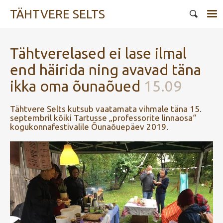
TÄHTVERE SELTS
Tähtverelased ei lase ilmal
end häirida ning avavad täna
ikka oma õunaõued
15.09
Tähtvere Selts kutsub vaatamata vihmale täna 15.
septembril kõiki Tartusse „professorite linnaosa“
kogukonnafestivalile Õunaõuepäev 2019.