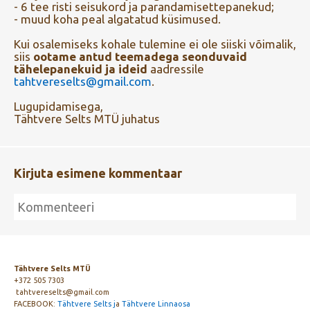
- 6 tee risti seisukord ja parandamisettepanekud;
- muud koha peal algatatud küsimused.
Kui osalemiseks kohale tulemine ei ole siiski võimalik,
siis
ootame antud teemadega seonduvaid
tähelepanekuid ja ideid
aadressile
tahtvereselts@gmail.com
.
Lugupidamisega,
Tähtvere Selts MTÜ juhatus
Kirjuta esimene kommentaar
Tähtvere Selts MTÜ
+372 505 7303
tahtvereselts@gmail.com
FACEBOOK:
Tähtvere Selts j
a
Tähtvere Linnaosa