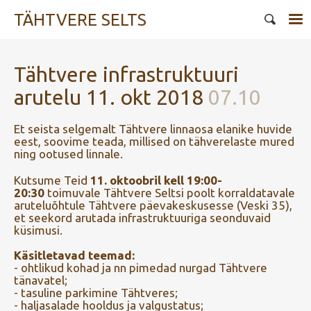
TÄHTVERE SELTS
Tähtvere infrastruktuuri
arutelu 11. okt 2018
07.10
Et seista selgemalt Tähtvere linnaosa elanike huvide
eest, soovime teada, millised on tähverelaste mured
ning ootused linnale.
Kutsume Teid
11. oktoobril kell 19:00-
20:30
toimuvale Tähtvere Seltsi poolt korraldatavale
aruteluõhtule Tähtvere päevakeskusesse (Veski 35),
et seekord arutada infrastruktuuriga seonduvaid
küsimusi.
Käsitletavad teemad:
- ohtlikud kohad ja nn pimedad nurgad Tähtvere
tänavatel;
- tasuline parkimine Tähtveres;
- haljasalade hooldus ja valgustatus;