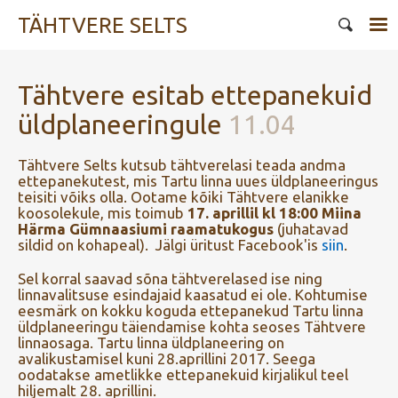
TÄHTVERE SELTS
Tähtvere esitab ettepanekuid
üldplaneeringule
11.04
Tähtvere Selts kutsub tähtverelasi teada andma
ettepanekutest, mis Tartu linna uues üldplaneeringus
teisiti võiks olla. Ootame kõiki Tähtvere elanikke
koosolekule, mis toimub
17. aprillil kl 18:00 Miina
Härma Gümnaasiumi raamatukogus
(juhatavad
sildid on kohapeal). Jälgi üritust Facebook'is
siin
.
Sel korral saavad sõna tähtverelased ise ning
linnavalitsuse esindajaid kaasatud ei ole. Kohtumise
eesmärk on kokku koguda ettepanekud Tartu linna
üldplaneeringu täiendamise kohta seoses Tähtvere
linnaosaga. Tartu linna üldplaneering on
avalikustamisel kuni 28.aprillini 2017. Seega
oodatakse ametlikke ettepanekuid kirjalikul teel
hiljemalt 28. aprillini.