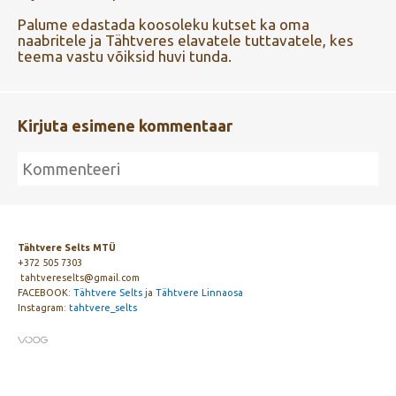
Palume edastada koosoleku kutset ka oma
naabritele ja Tähtveres elavatele tuttavatele, kes
teema vastu võiksid huvi tunda.
Kirjuta esimene kommentaar
Tähtvere Selts MTÜ
+372 505 7303
tahtvereselts@gmail.com
FACEBOOK:
Tähtvere Selts j
a
Tähtvere Linnaosa
Instagram:
tahtvere_selts