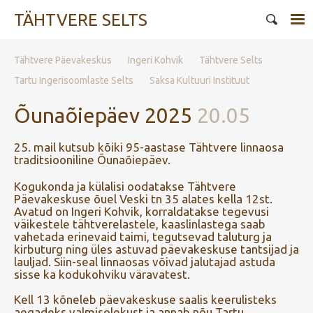
TÄHTVERE SELTS
Tähtvere Päevakeskus
Ingeri Kohvik
Tähtvere Selts
Tartu Ingerisoomlaste Selts
Saksa Kultuuri Instituut
Õunaõiepäev 2025
20.05
25. mail kutsub kõiki 95-aastase Tähtvere linnaosa
traditsiooniline Õunaõiepäev.
Kogukonda ja külalisi oodatakse Tähtvere
Päevakeskuse õuel Veski tn 35 alates kella 12st.
Avatud on Ingeri Kohvik, korraldatakse tegevusi
väikestele tähtverelastele, kaaslinlastega saab
vahetada erinevaid taimi, tegutsevad taluturg ja
kirbuturg ning üles astuvad päevakeskuse tantsijad ja
lauljad. Siin-seal linnaosas võivad jalutajad astuda
sisse ka kodukohviku väravatest.
Kell 13 kõneleb päevakeskuse saalis keerulisteks
aegadeks valmisolekust ja annab nõu Tartu