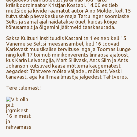
kriisikoordinaator Kristjan Kostabi. 14.00 esitleb
multšide ja kivide raamatut autor Aino Mölder, kell 15
tutvustab päevakeskuse maja Tartu Ingerisoomlaste
Selts ja samal ajal näidatakse õuel, kuidas kõige
tõhusamalt ja õigemini jäätmeid taaskasutada.
Saksa Kultuuri Instituudis Kastani tn 1 esineb kell 15
Vanemuise Seltsi meesansambel, kell 16 toovad
Karlovast muusikalise tervituse Inga ja Toomas Lunge
ning kell 17 toimub minikonverents linnaosa ajaloost,
kus Karin Leivategija, Mart Siilivask, Ants Siim ja Ants
Johanson kutsuvad kaasa mõtlema kaugematest
aegadest Tähtvere mõisa väljadel, mõisast, Veski
tänavast, aga ka II maailmasõja jälgedest Tähtveres.
Tere tulemast!