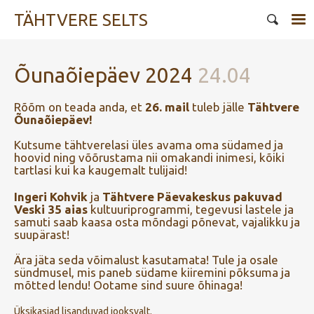
TÄHTVERE SELTS
Õunaõiepäev 2024
24.04
Rõõm on teada anda, et
26. mail
tuleb jälle
Tähtvere
Õunaõiepäev!
Kutsume tähtverelasi üles avama oma südamed ja
hoovid ning võõrustama nii omakandi inimesi, kõiki
tartlasi kui ka kaugemalt tulijaid!
Ingeri Kohvik
ja
Tähtvere Päevakeskus pakuvad
Veski 35 aias
kultuuriprogrammi, tegevusi lastele ja
samuti saab kaasa osta mõndagi põnevat, vajalikku ja
suupärast!
Ära jäta seda võimalust kasutamata! Tule ja osale
sündmusel, mis paneb südame kiiremini põksuma ja
mõtted lendu! Ootame sind suure õhinaga!
Üksikasjad lisanduvad jooksvalt.