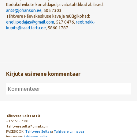
Kodukohvikute korraldajad ja vabatahtlikud abilised:
ants@johanson.ee
, 505 7303
Tähtvere Päevakeskuse kava ja müügikohad:
eneliipedajas@gmail.com
, 527 0476,
reet.nakk-
kupits@raad.tartu.ee
, 5860 1787
Kirjuta esimene kommentaar
Tähtvere Selts MTÜ
+372 505 7303
tahtvereselts@gmail.com
FACEBOOK:
Tähtvere Selts j
a
Tähtvere Linnaosa
Instagram:
tahtvere_selts