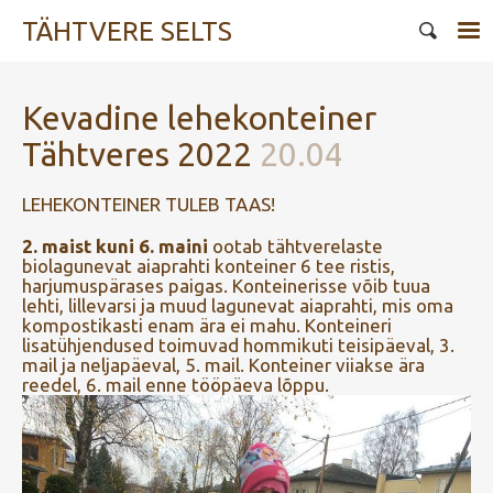
TÄHTVERE SELTS
Kevadine lehekonteiner
Tähtveres 2022
20.04
LEHEKONTEINER TULEB TAAS!
2. maist kuni 6. maini
ootab tähtverelaste
biolagunevat aiaprahti konteiner 6 tee ristis,
harjumuspärases paigas. Konteinerisse võib tuua
lehti, lillevarsi ja muud lagunevat aiaprahti, mis oma
kompostikasti enam ära ei mahu. Konteineri
lisatühjendused toimuvad hommikuti teisipäeval, 3.
mail ja neljapäeval, 5. mail. Konteiner viiakse ära
reedel, 6. mail enne tööpäeva lõppu.