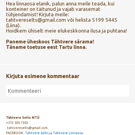
Hea linnaosa elanik, palun anna meile teada, kui
konteiner on täitunud ja vajab varasemat
tühjendamist! Kirjuta meile:
tahtvereselts@gmail.com või helista 5199 5445
(Liina).
Hoidkem ühiselt meie elukeskkonna ilusa ja puhtana!
Paneme üheskoos Tähtvere särama!
Täname toetuse eest Tartu linna.
Kirjuta esimene kommentaar
Tähtvere Selts MTÜ
+372 505 7303
tahtvereselts@gmail.com
FACEBOOK:
Tähtvere Selts j
a
Tähtvere Linnaosa