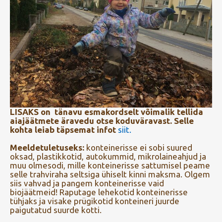
LISAKS on tänavu esmakordselt võimalik tellida
aiajäätmete äravedu otse koduväravast. Selle
kohta leiab täpsemat infot
siit.
Meeldetuletuseks:
konteinerisse ei sobi suured
oksad, plastikkotid, autokummid, mikrolaineahjud ja
muu olmesodi, mille konteinerisse sattumisel peame
selle trahviraha seltsiga ühiselt kinni maksma. Olgem
siis vahvad ja pangem konteinerisse vaid
biojäätmeid! Raputage lehekotid konteinerisse
tühjaks ja visake prügikotid konteineri juurde
paigutatud suurde kotti.