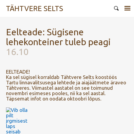
TÄHTVERE SELTS
Eelteade: Sügisene
lehekonteiner tuleb peagi
16.10
EELTEADE!
Ka sel sügisel korraldab Tähtvere Selts koostöös
Tartu linnavalitsusega lehtede ja aiajäätmete äraveo
Tähtveres. Viimastel aastatel on see toimunud
novembri esimeses pooles, nii ka sel aastal.
Täpsemat infot on oodata oktoobri lõpus.