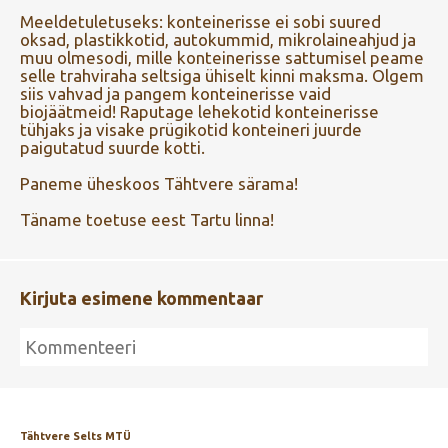
Meeldetuletuseks: konteinerisse ei sobi suured
oksad, plastikkotid, autokummid, mikrolaineahjud ja
muu olmesodi, mille konteinerisse sattumisel peame
selle trahviraha seltsiga ühiselt kinni maksma. Olgem
siis vahvad ja pangem konteinerisse vaid
biojäätmeid! Raputage lehekotid konteinerisse
tühjaks ja visake prügikotid konteineri juurde
paigutatud suurde kotti.
Paneme üheskoos Tähtvere särama!
Täname toetuse eest Tartu linna!
Kirjuta esimene kommentaar
Tähtvere Selts MTÜ