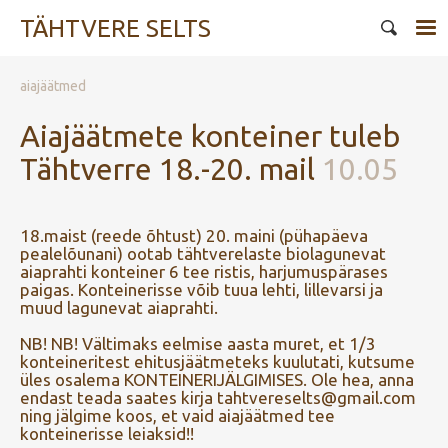
TÄHTVERE SELTS
aiajäätmed
Aiajäätmete konteiner tuleb
Tähtverre 18.-20. mail
10.05
18.maist (reede õhtust) 20. maini (pühapäeva
pealelõunani) ootab tähtverelaste biolagunevat
aiaprahti konteiner 6 tee ristis, harjumuspärases
paigas. Konteinerisse võib tuua lehti, lillevarsi ja
muud lagunevat aiaprahti.
NB! NB! Vältimaks eelmise aasta muret, et 1/3
konteineritest ehitusjäätmeteks kuulutati, kutsume
üles osalema KONTEINERIJÄLGIMISES. Ole hea, anna
endast teada saates kirja tahtvereselts@gmail.com
ning jälgime koos, et vaid aiajäätmed tee
konteinerisse leiaksid!!