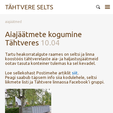
TÄHTVERE SELTS
aiajäätmed
Aiajäätmete kogumine
Tähtveres
10.04
Tartu heakorratalgute raames on seltsi ja linna
koostöös tähtverelaste aia- ja haljastusjäätmeid
ootav tasuta konteiner tulemas ka sel kevadel.
Loe sellekohast Postimehe artiklit
siit
.
Peagi saabub täpsem info siia kodulehele, seltsi
liikmete listi ja Tähtvere linnaosa Facebook'i gruppi.